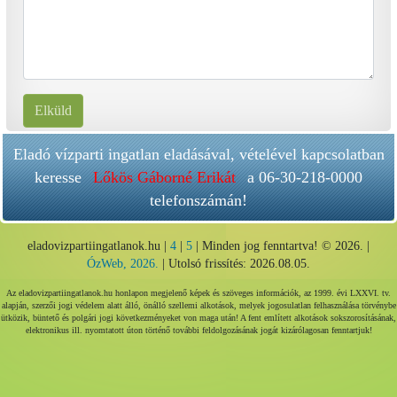
Elküld
Eladó vízparti ingatlan eladásával, vételével kapcsolatban
keresse
Lőkös Gáborné Erikát
a 06-30-218-0000
telefonszámán!
eladovizpartiingatlanok.hu |
4
|
5
| Minden jog fenntartva! © 2026. |
ÓzWeb, 2026.
| Utolsó frissítés: 2026.08.05.
Az eladovizpartiingatlanok.hu honlapon megjelenő képek és szöveges információk, az 1999. évi LXXVI. tv.
alapján, szerzői jogi védelem alatt álló, önálló szellemi alkotások, melyek jogosulatlan felhasználása törvénybe
ütközik, büntető és polgári jogi következményeket von maga után! A fent említett alkotások sokszorosításának,
elektronikus ill. nyomtatott úton történő további feldolgozásának jogát kizárólagosan fenntartjuk!