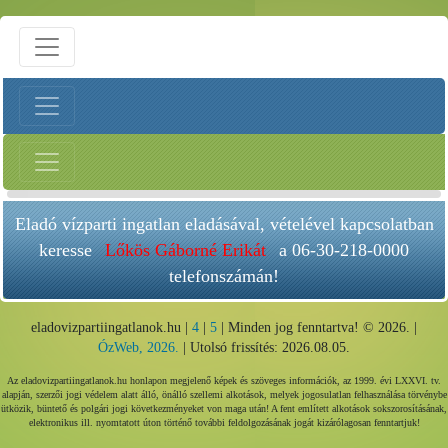
Eladó vízparti ingatlan eladásával, vételével kapcsolatban
keresse
Lőkös Gáborné Erikát
a 06-30-218-0000
telefonszámán!
eladovizpartiingatlanok.hu |
4
|
5
| Minden jog fenntartva! © 2026. |
ÓzWeb, 2026.
| Utolsó frissítés: 2026.08.05.
Az eladovizpartiingatlanok.hu honlapon megjelenő képek és szöveges információk, az 1999. évi LXXVI. tv.
alapján, szerzői jogi védelem alatt álló, önálló szellemi alkotások, melyek jogosulatlan felhasználása törvénybe
ütközik, büntető és polgári jogi következményeket von maga után! A fent említett alkotások sokszorosításának,
elektronikus ill. nyomtatott úton történő további feldolgozásának jogát kizárólagosan fenntartjuk!