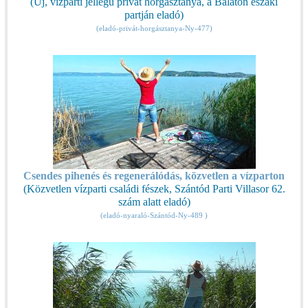
(Új, vízparti jellegű privát horgásztanya, a Balaton északi
partján eladó)
(eladó-privát-horgásztanya-Ny-477)
Csendes pihenés és regenerálódás, közvetlen a vízparton
(Közvetlen vízparti családi fészek, Szántód Parti Villasor 62.
szám alatt eladó)
(eladó-nyaraló-Szántód-Ny-489 )