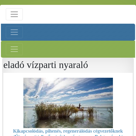
eladó vízparti nyaraló
Kikapcsolódás, pihenés, regenerálódás cégvezetőknek